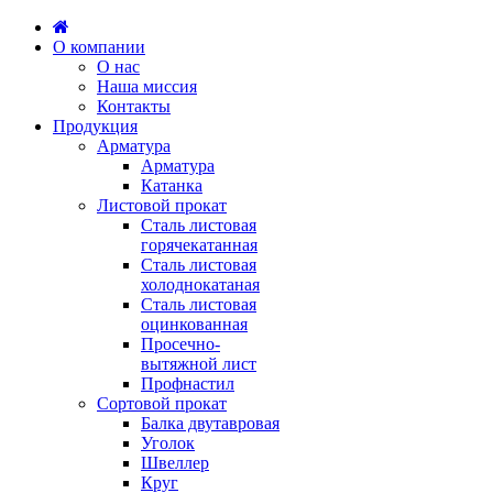
О компании
О нас
Наша миссия
Контакты
Продукция
Арматура
Арматура
Катанка
Листовой прокат
Сталь листовая
горячекатанная
Сталь листовая
холоднокатаная
Сталь листовая
оцинкованная
Просечно-
вытяжной лист
Профнастил
Сортовой прокат
Балка двутавровая
Уголок
Швеллер
Круг