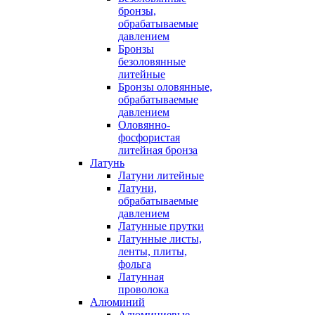
бронзы,
обрабатываемые
давлением
Бронзы
безоловянные
литейные
Бронзы оловянные,
обрабатываемые
давлением
Оловянно-
фосфористая
литейная бронза
Латунь
Латуни литейные
Латуни,
обрабатываемые
давлением
Латунные прутки
Латунные листы,
ленты, плиты,
фольга
Латунная
проволока
Алюминий
Алюминиевые