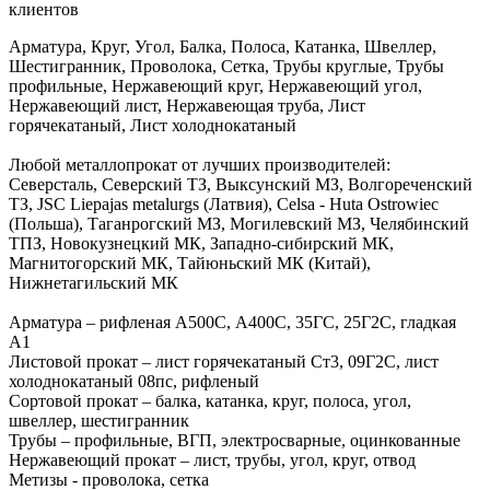
клиентов
Арматура, Круг, Угол, Балка, Полоса, Катанка, Швеллер,
Шестигранник, Проволока, Сетка, Трубы круглые, Трубы
профильные, Нержавеющий круг, Нержавеющий угол,
Нержавеющий лист, Нержавеющая труба, Лист
горячекатаный, Лист холоднокатаный
Любой металлопрокат от лучших производителей:
Северсталь, Северский ТЗ, Выксунский МЗ, Волгореченский
ТЗ, JSC Liepajas metalurgs (Латвия), Celsa - Huta Ostrowiec
(Польша), Таганрогский МЗ, Могилевский МЗ, Челябинский
ТПЗ, Новокузнецкий МК, Западно-сибирский МК,
Магнитогорский МК, Тайюньский МК (Китай),
Нижнетагильский МК
Арматура – рифленая А500С, А400С, 35ГС, 25Г2С, гладкая
А1
Листовой прокат – лист горячекатаный Ст3, 09Г2С, лист
холоднокатаный 08пс, рифленый
Сортовой прокат – балка, катанка, круг, полоса, угол,
швеллер, шестигранник
Трубы – профильные, ВГП, электросварные, оцинкованные
Нержавеющий прокат – лист, трубы, угол, круг, отвод
Метизы - проволока, сетка