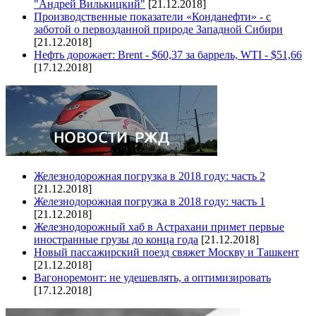
"Андрей Вилькицкий"
[21.12.2018]
Производственные показатели «Конданефти» - с
заботой о первозданной природе Западной Сибири
[21.12.2018]
Нефть дорожает: Brent - $60,37 за баррель, WTI - $51,66
[17.12.2018]
Железнодорожная погрузка в 2018 году: часть 2
[21.12.2018]
Железнодорожная погрузка в 2018 году: часть 1
[21.12.2018]
Железнодорожный хаб в Астрахани примет первые
иностранные грузы до конца года
[21.12.2018]
Новый пассажирский поезд свяжет Москву и Ташкент
[21.12.2018]
Вагоноремонт: не удешевлять, а оптимизировать
[17.12.2018]