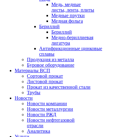
Медь, медные
листы, лента, плиты
Медные прутки
Медная фольга
Бериллий
Бериллий
Медно-бериллиевая
лигатура
Антифрикционные цинковые
сплавы
Продукция из металла
Буровое оборудование
Материалы ВСП
Сортовой прокат
Листовой прокат
Прокат из качественной стали
Трубы
Новости
Новости компании
Новости металлургии
Новости РЖД
Новости нефтегазовой
отрасли
Аналитика
Услуги