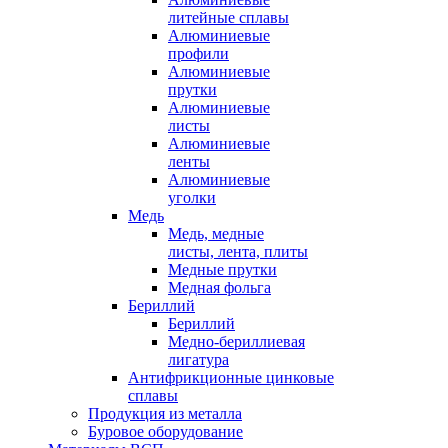
литейные сплавы
Алюминиевые
профили
Алюминиевые
прутки
Алюминиевые
листы
Алюминиевые
ленты
Алюминиевые
уголки
Медь
Медь, медные
листы, лента, плиты
Медные прутки
Медная фольга
Бериллий
Бериллий
Медно-бериллиевая
лигатура
Антифрикционные цинковые
сплавы
Продукция из металла
Буровое оборудование