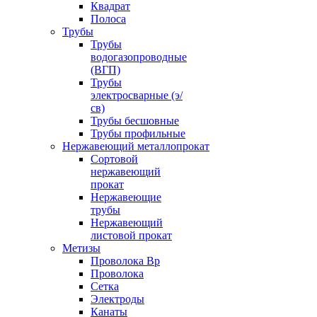
Квадрат
Полоса
Трубы
Трубы
водогазопроводные
(ВГП)
Трубы
электросварные (э/
св)
Трубы бесшовные
Трубы профильные
Нержавеющий металлопрокат
Сортовой
нержавеющий
прокат
Нержавеющие
трубы
Нержавеющий
листовой прокат
Метизы
Проволока Вр
Проволока
Сетка
Электроды
Канаты