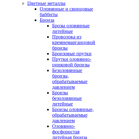
Цветные металлы
Оловянные и свинцовые
баббиты
Бронза
Брозы оловянные
литейные
Проволока из
кремнемарганцовой
бронзы
Бронзовые прутки
Прутки оловянно-
цинковой бронзы
Безоловянные
бронзы,
обрабатываемые
давлением
Бронзы
безоловянные
литейные
Бронзы оловянные,
обрабатываемые
давлением
Оловянно-
фосфористая
литейная бронза