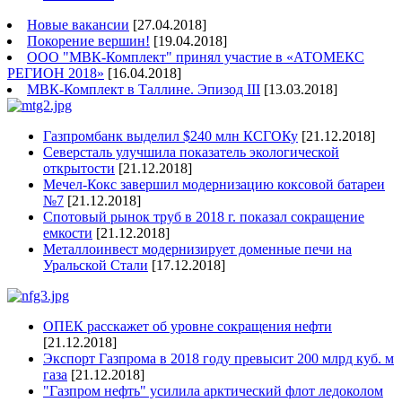
Новые вакансии
[27.04.2018]
Покорение вершин!
[19.04.2018]
ООО "МВК-Комплект" принял участие в «АТОМЕКС
РЕГИОН 2018»
[16.04.2018]
МВК-Комплект в Таллине. Эпизод III
[13.03.2018]
Газпромбанк выделил $240 млн КСГОКу
[21.12.2018]
Северсталь улучшила показатель экологической
открытости
[21.12.2018]
Мечел-Кокс завершил модернизацию коксовой батареи
№7
[21.12.2018]
Спотовый рынок труб в 2018 г. показал сокращение
емкости
[21.12.2018]
Металлоинвест модернизирует доменные печи на
Уральской Стали
[17.12.2018]
ОПЕК расскажет об уровне сокращения нефти
[21.12.2018]
Экспорт Газпрома в 2018 году превысит 200 млрд куб. м
газа
[21.12.2018]
"Газпром нефть" усилила арктический флот ледоколом