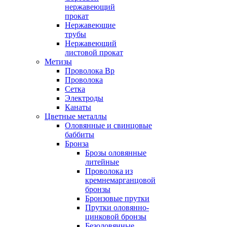
нержавеющий
прокат
Нержавеющие
трубы
Нержавеющий
листовой прокат
Метизы
Проволока Вр
Проволока
Сетка
Электроды
Канаты
Цветные металлы
Оловянные и свинцовые
баббиты
Бронза
Брозы оловянные
литейные
Проволока из
кремнемарганцовой
бронзы
Бронзовые прутки
Прутки оловянно-
цинковой бронзы
Безоловянные