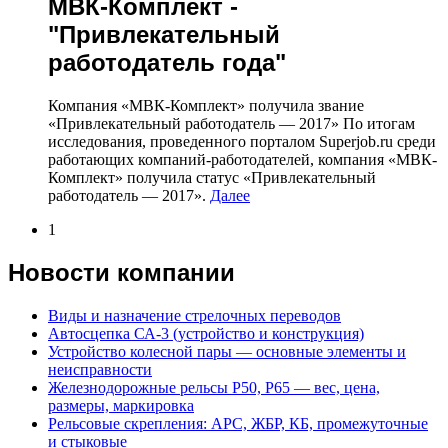
МВК-Комплект -
"Привлекательный
работодатель года"
Компания «МВК-Комплект» получила звание
«Привлекательный работодатель — 2017» По итогам
исследования, проведенного порталом Superjob.ru среди
работающих компаний-работодателей, компания «МВК-
Комплект» получила статус «Привлекательный
работодатель — 2017».
Далее
1
Новости компании
Виды и назначение стрелочных переводов
Автосцепка СА-3 (устройство и конструкция)
Устройство колесной пары — основные элементы и
неисправности
Железнодорожные рельсы Р50, Р65 — вес, цена,
размеры, маркировка
Рельсовые скрепления: АРС, ЖБР, КБ, промежуточные
и стыковые