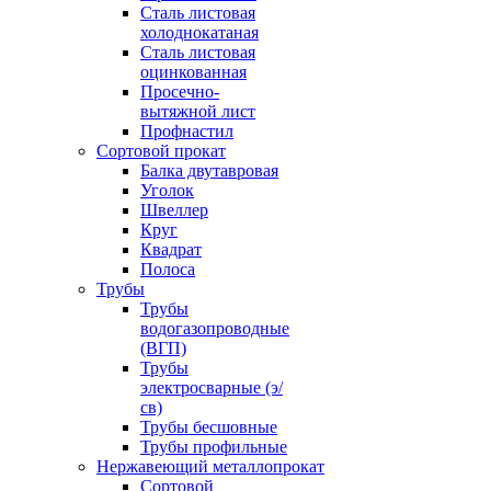
Сталь листовая
холоднокатаная
Сталь листовая
оцинкованная
Просечно-
вытяжной лист
Профнастил
Сортовой прокат
Балка двутавровая
Уголок
Швеллер
Круг
Квадрат
Полоса
Трубы
Трубы
водогазопроводные
(ВГП)
Трубы
электросварные (э/
св)
Трубы бесшовные
Трубы профильные
Нержавеющий металлопрокат
Сортовой