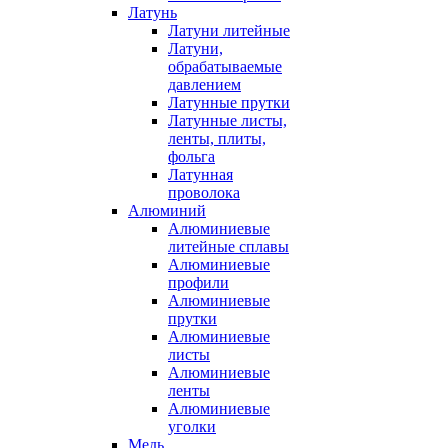
Латунь
Латуни литейные
Латуни,
обрабатываемые
давлением
Латунные прутки
Латунные листы,
ленты, плиты,
фольга
Латунная
проволока
Алюминий
Алюминиевые
литейные сплавы
Алюминиевые
профили
Алюминиевые
прутки
Алюминиевые
листы
Алюминиевые
ленты
Алюминиевые
уголки
Медь