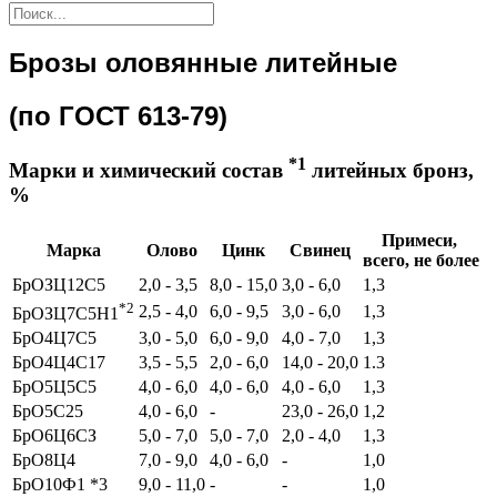
Брозы оловянные литейные
(по ГОСТ 613-79)
*1
Марки и химический состав
литейных бронз,
%
Примеси,
Марка
Олово
Цинк
Свинец
всего, не более
БрОЗЦ12С5
2,0 - 3,5
8,0 - 15,0
3,0 - 6,0
1,3
*2
2,5 - 4,0
6,0 - 9,5
3,0 - 6,0
1,3
БрОЗЦ7С5Н1
БрO4Ц7С5
3,0 - 5,0
6,0 - 9,0
4,0 - 7,0
1,3
БрO4Ц4С17
3,5 - 5,5
2,0 - 6,0
14,0 - 20,0
1.3
БрO5Ц5С5
4,0 - 6,0
4,0 - 6,0
4,0 - 6,0
1,3
БрO5С25
4,0 - 6,0
-
23,0 - 26,0
1,2
БрO6Ц6СЗ
5,0 - 7,0
5,0 - 7,0
2,0 - 4,0
1,3
БрO8Ц4
7,0 - 9,0
4,0 - 6,0
-
1,0
БрO10Ф1 *3
9,0 - 11,0
-
-
1,0