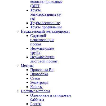
водогазопроводные
(ВГП)
Трубы
электросварные (э/
св)
Трубы бесшовные
Трубы профильные
Нержавеющий металлопрокат
Сортовой
нержавеющий
прокат
Нержавеющие
трубы
Нержавеющий
листовой прокат
Метизы
Проволока Вр
Проволока
Сетка
Электроды
Канаты
Цветные металлы
Оловянные и свинцовые
баббиты
Бронза