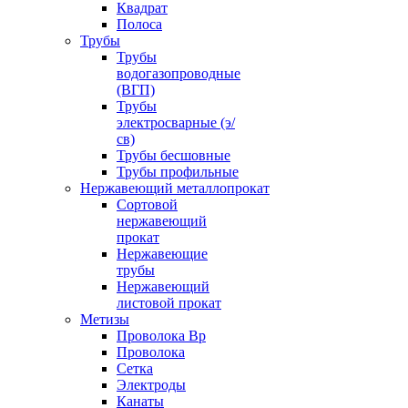
Квадрат
Полоса
Трубы
Трубы
водогазопроводные
(ВГП)
Трубы
электросварные (э/
св)
Трубы бесшовные
Трубы профильные
Нержавеющий металлопрокат
Сортовой
нержавеющий
прокат
Нержавеющие
трубы
Нержавеющий
листовой прокат
Метизы
Проволока Вр
Проволока
Сетка
Электроды
Канаты