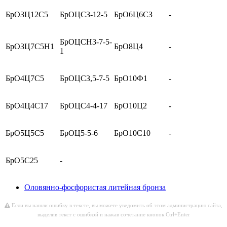
БрОЗЦ12С5
БрОЦСЗ-12-5
БрО6Ц6СЗ
-
БрОЦСНЗ-7-5-
БрОЗЦ7С5Н1
БрО8Ц4
-
1
БрО4Ц7С5
БрОЦСЗ,5-7-5
БрО10Ф1
-
БрО4Ц4С17
БрОЦС4-4-17
БрО10Ц2
-
БрО5Ц5С5
БрОЦ5-5-6
БрО10С10
-
БрО5С25
-
Оловянно-фосфористая литейная бронза
Если вы нашли ошибку в тексте, вы можете уведомить об этом администрацию сайта,
выделив текст с ошибкой и нажав сочетание кнопок Ctrl+Enter