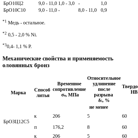
БрO10Ц2
9,0 - 11,0
1,0 - 3,0
-
1,0
БрO10С10
9,0 - 11,0
-
8,0 - 11,0
0,9
*1
Медь - остальное.
*2
0,5 - 2,0 % Ni.
*3
0,4- 1,1 % Р.
Механические свойства и применяемость
оловянных бронз
Относительное
Временное
удлинение
Твердо
сопротивление
после
Способ
НВ
Марка
σ
, МПа
разрыва
литья
в
δ
, %
5
не менее
к
206
5
60
БрОЗЦ12С5
п
176,2
8
60
к
206
5
60