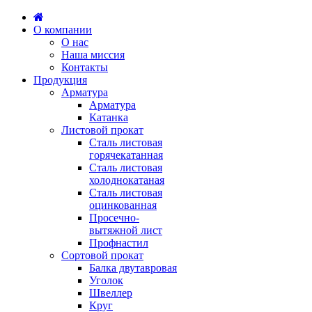
О компании
О нас
Наша миссия
Контакты
Продукция
Арматура
Арматура
Катанка
Листовой прокат
Сталь листовая
горячекатанная
Сталь листовая
холоднокатаная
Сталь листовая
оцинкованная
Просечно-
вытяжной лист
Профнастил
Сортовой прокат
Балка двутавровая
Уголок
Швеллер
Круг