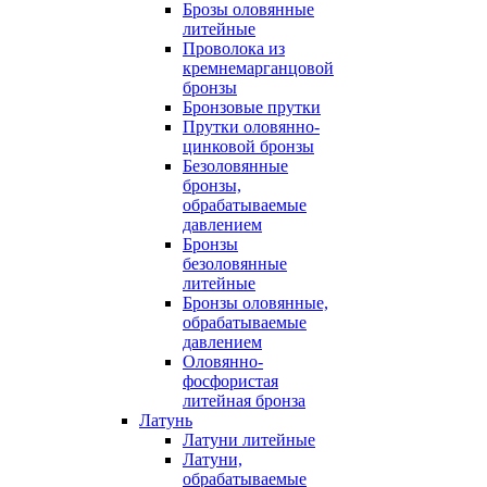
Брозы оловянные
литейные
Проволока из
кремнемарганцовой
бронзы
Бронзовые прутки
Прутки оловянно-
цинковой бронзы
Безоловянные
бронзы,
обрабатываемые
давлением
Бронзы
безоловянные
литейные
Бронзы оловянные,
обрабатываемые
давлением
Оловянно-
фосфористая
литейная бронза
Латунь
Латуни литейные
Латуни,
обрабатываемые