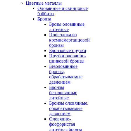
Цветные металлы
Оловянные и свинцовые
баббиты
Бронза
Брозы оловянные
литейные
Проволока из
кремнемарганцовой
бронзы
Бронзовые прутки
Прутки оловянно-
цинковой бронзы
Безоловянные
бронзы,
обрабатываемые
давлением
Бронзы
безоловянные
литейные
Бронзы оловянные,
обрабатываемые
давлением
Оловянно-
фосфористая
литейная бронза