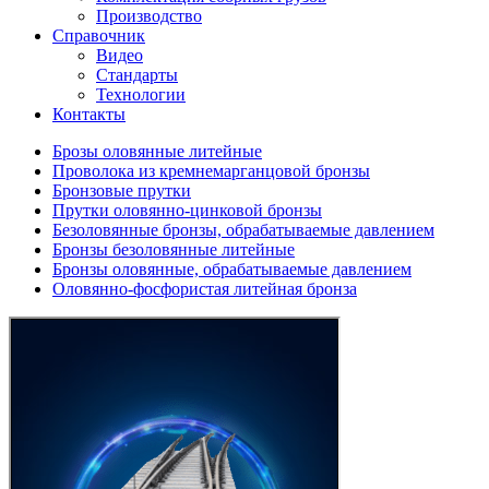
Производство
Справочник
Видео
Стандарты
Технологии
Контакты
Брозы оловянные литейные
Проволока из кремнемарганцовой бронзы
Бронзовые прутки
Прутки оловянно-цинковой бронзы
Безоловянные бронзы, обрабатываемые давлением
Бронзы безоловянные литейные
Бронзы оловянные, обрабатываемые давлением
Оловянно-фосфористая литейная бронза