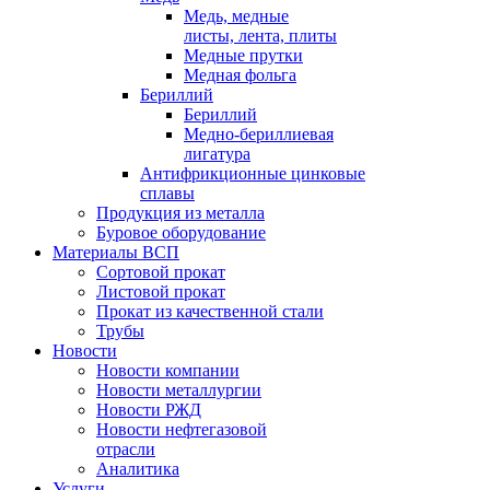
Медь, медные
листы, лента, плиты
Медные прутки
Медная фольга
Бериллий
Бериллий
Медно-бериллиевая
лигатура
Антифрикционные цинковые
сплавы
Продукция из металла
Буровое оборудование
Материалы ВСП
Сортовой прокат
Листовой прокат
Прокат из качественной стали
Трубы
Новости
Новости компании
Новости металлургии
Новости РЖД
Новости нефтегазовой
отрасли
Аналитика
Услуги