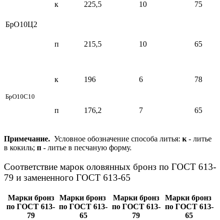
к
225,5
10
75
БрО10Ц2
п
215,5
10
65
к
196
6
78
БрО10С10
п
176,2
7
65
Примечание.
Условное обозначение способа литья:
к
- литье
в кокиль;
п
- литье в песчаную форму.
Соответствие марок оловянных бронз по ГОСТ 613-
79 и замененного ГОСТ 613-65
Марки бронз
Марки бронз
Марки бронз
Марки бронз
по ГОСТ 613-
по ГОСТ 613-
по ГОСТ 613-
по ГОСТ 613-
79
65
79
65