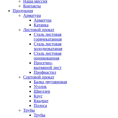
Наша миссия
Контакты
Продукция
Арматура
Арматура
Катанка
Листовой прокат
Сталь листовая
горячекатанная
Сталь листовая
холоднокатаная
Сталь листовая
оцинкованная
Просечно-
вытяжной лист
Профнастил
Сортовой прокат
Балка двутавровая
Уголок
Швеллер
Круг
Квадрат
Полоса
Трубы
Трубы