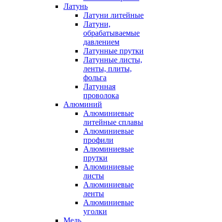
Латунь
Латуни литейные
Латуни,
обрабатываемые
давлением
Латунные прутки
Латунные листы,
ленты, плиты,
фольга
Латунная
проволока
Алюминий
Алюминиевые
литейные сплавы
Алюминиевые
профили
Алюминиевые
прутки
Алюминиевые
листы
Алюминиевые
ленты
Алюминиевые
уголки
Медь