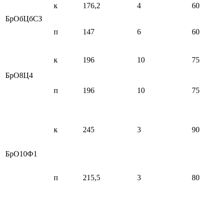
к
176,2
4
60
БрОбЦбСЗ
п
147
6
60
к
196
10
75
БрО8Ц4
п
196
10
75
к
245
3
90
БрО10Ф1
п
215,5
3
80