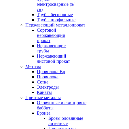
электросварные (э/
св)
Трубы бесшовные
Трубы профильные
Нержавеющий металлопрокат
Сортовой
нержавеющий
прокат
Нержавеющие
трубы
Нержавеющий
листовой прокат
Метизы
Проволока Вр
Проволока
Сетка
Электроды
Канаты
Цветные металлы
Оловянные и свинцовые
баббиты
Бронза
Брозы оловянные
литейные
Проволока из