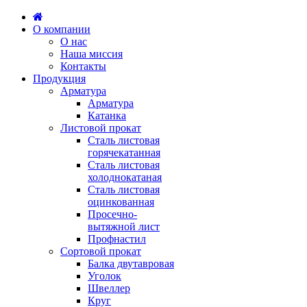
О компании
О нас
Наша миссия
Контакты
Продукция
Арматура
Арматура
Катанка
Листовой прокат
Сталь листовая
горячекатанная
Сталь листовая
холоднокатаная
Сталь листовая
оцинкованная
Просечно-
вытяжной лист
Профнастил
Сортовой прокат
Балка двутавровая
Уголок
Швеллер
Круг