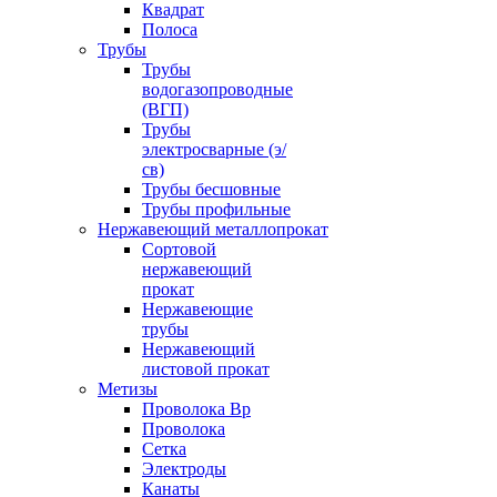
Квадрат
Полоса
Трубы
Трубы
водогазопроводные
(ВГП)
Трубы
электросварные (э/
св)
Трубы бесшовные
Трубы профильные
Нержавеющий металлопрокат
Сортовой
нержавеющий
прокат
Нержавеющие
трубы
Нержавеющий
листовой прокат
Метизы
Проволока Вр
Проволока
Сетка
Электроды
Канаты