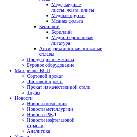
Медь, медные
листы, лента, плиты
Медные прутки
Медная фольга
Бериллий
Бериллий
Медно-бериллиевая
лигатура
Антифрикционные цинковые
сплавы
Продукция из металла
Буровое оборудование
Материалы ВСП
Сортовой прокат
Листовой прокат
Прокат из качественной стали
Трубы
Новости
Новости компании
Новости металлургии
Новости РЖД
Новости нефтегазовой
отрасли
Аналитика
Услуги