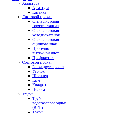
Арматура
Арматура
Катанка
Листовой прокат
Сталь листовая
горячекатанная
Сталь листовая
холоднокатаная
Сталь листовая
оцинкованная
Просечно-
вытяжной лист
Профнастил
Сортовой прокат
Балка двутавровая
Уголок
Швеллер
Круг
Квадрат
Полоса
Трубы
Трубы
водогазопроводные
(ВГП)
Трубы