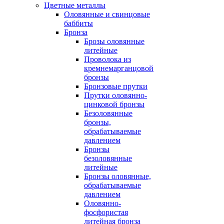
Цветные металлы
Оловянные и свинцовые
баббиты
Бронза
Брозы оловянные
литейные
Проволока из
кремнемарганцовой
бронзы
Бронзовые прутки
Прутки оловянно-
цинковой бронзы
Безоловянные
бронзы,
обрабатываемые
давлением
Бронзы
безоловянные
литейные
Бронзы оловянные,
обрабатываемые
давлением
Оловянно-
фосфористая
литейная бронза