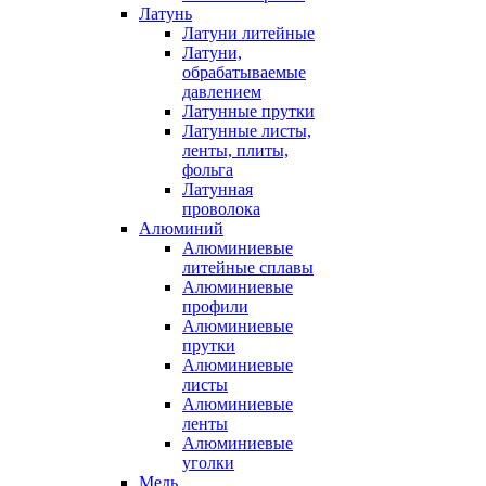
Латунь
Латуни литейные
Латуни,
обрабатываемые
давлением
Латунные прутки
Латунные листы,
ленты, плиты,
фольга
Латунная
проволока
Алюминий
Алюминиевые
литейные сплавы
Алюминиевые
профили
Алюминиевые
прутки
Алюминиевые
листы
Алюминиевые
ленты
Алюминиевые
уголки
Медь