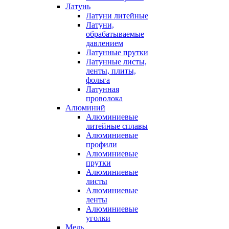
Латунь
Латуни литейные
Латуни,
обрабатываемые
давлением
Латунные прутки
Латунные листы,
ленты, плиты,
фольга
Латунная
проволока
Алюминий
Алюминиевые
литейные сплавы
Алюминиевые
профили
Алюминиевые
прутки
Алюминиевые
листы
Алюминиевые
ленты
Алюминиевые
уголки
Медь