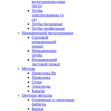
водогазопроводные
(ВГП)
Трубы
электросварные (э/
св)
Трубы бесшовные
Трубы профильные
Нержавеющий металлопрокат
Сортовой
нержавеющий
прокат
Нержавеющие
трубы
Нержавеющий
листовой прокат
Метизы
Проволока Вр
Проволока
Сетка
Электроды
Канаты
Цветные металлы
Оловянные и свинцовые
баббиты
Бронза