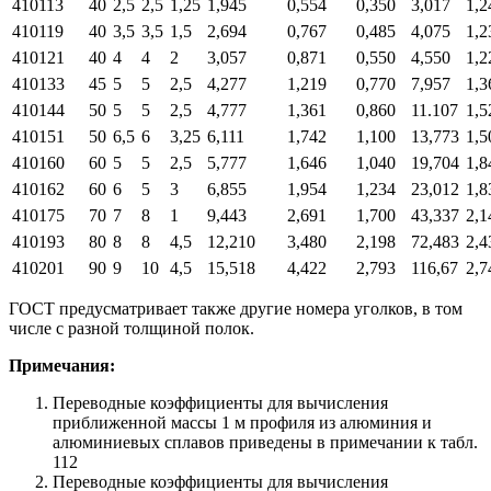
410113
40
2,5
2,5
1,25
1,945
0,554
0,350
3,017
1,2
410119
40
3,5
3,5
1,5
2,694
0,767
0,485
4,075
1,2
410121
40
4
4
2
3,057
0,871
0,550
4,550
1,2
410133
45
5
5
2,5
4,277
1,219
0,770
7,957
1,3
410144
50
5
5
2,5
4,777
1,361
0,860
11.107
1,5
410151
50
6,5
6
3,25
6,111
1,742
1,100
13,773
1,5
410160
60
5
5
2,5
5,777
1,646
1,040
19,704
1,8
410162
60
6
5
3
6,855
1,954
1,234
23,012
1,8
410175
70
7
8
1
9,443
2,691
1,700
43,337
2,1
410193
80
8
8
4,5
12,210
3,480
2,198
72,483
2,4
410201
90
9
10
4,5
15,518
4,422
2,793
116,67
2,7
ГОСТ предусматривает также другие номера уголков, в том
числе с разной толщиной полок.
Примечания:
Переводные коэффициенты для вычисления
приближенной массы 1 м профиля из алюминия и
алюминиевых сплавов приведены в примечании к табл.
112
Переводные коэффициенты для вычисления