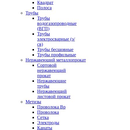
Квадрат
Полоса
Трубы
Трубы
водогазопроводные
(ВГП)
Трубы
электросварные (э/
св)
Трубы бесшовные
Трубы профильные
Нержавеющий металлопрокат
Сортовой
нержавеющий
прокат
Нержавеющие
трубы
Нержавеющий
листовой прокат
Метизы
Проволока Вр
Проволока
Сетка
Электроды
Канаты