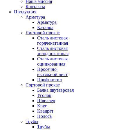
Наша миссия
Контакты
Продукция
Арматура
Арматура
Катанка
Листовой прокат
Сталь листовая
горячекатанная
Сталь листовая
холоднокатаная
Сталь листовая
оцинкованная
Просечно-
вытяжной лист
Профнастил
Сортовой прокат
Балка двутавровая
Уголок
Швеллер
Круг
Квадрат
Полоса
Трубы
Трубы