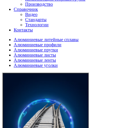
Производство
Справочник
Видео
Стандарты
Технологии
Контакты
Алюминиевые литейные сплавы
Алюминиевые профили
Алюминиевые прутки
Алюминиевые листы
Алюминиевые ленты
Алюминиевые уголки