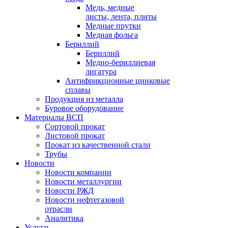
Медь, медные
листы, лента, плиты
Медные прутки
Медная фольга
Бериллий
Бериллий
Медно-бериллиевая
лигатура
Антифрикционные цинковые
сплавы
Продукция из металла
Буровое оборудование
Материалы ВСП
Сортовой прокат
Листовой прокат
Прокат из качественной стали
Трубы
Новости
Новости компании
Новости металлургии
Новости РЖД
Новости нефтегазовой
отрасли
Аналитика
Услуги