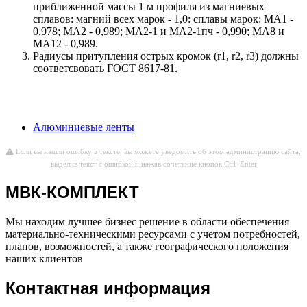
приближенной массы 1 м профиля из магниевых
сплавов: магний всех марок - 1,0: сплавы марок: МА1 -
0,978; МА2 - 0,989; МА2-1 и МА2-1пч - 0,990; МА8 и
МА12 - 0,989.
Радиусы притупления острых кромок (r1, r2, r3) должны
соответсвовать ГОСТ 8617-81.
Алюминиевые ленты
Если вы нашли ошибку в тексте, вы можете уведомить об этом администрацию сайта,
выделив текст с ошибкой и нажав сочетание кнопок Ctrl+Enter
МВК-КОМПЛЕКТ
Мы находим лучшее бизнес решение в области обеспечения
материально-техническими ресурсами с учетом потребностей,
планов, возможностей, а также географического положения
наших клиентов
Контактная информация