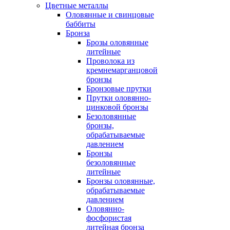
Цветные металлы
Оловянные и свинцовые
баббиты
Бронза
Брозы оловянные
литейные
Проволока из
кремнемарганцовой
бронзы
Бронзовые прутки
Прутки оловянно-
цинковой бронзы
Безоловянные
бронзы,
обрабатываемые
давлением
Бронзы
безоловянные
литейные
Бронзы оловянные,
обрабатываемые
давлением
Оловянно-
фосфористая
литейная бронза