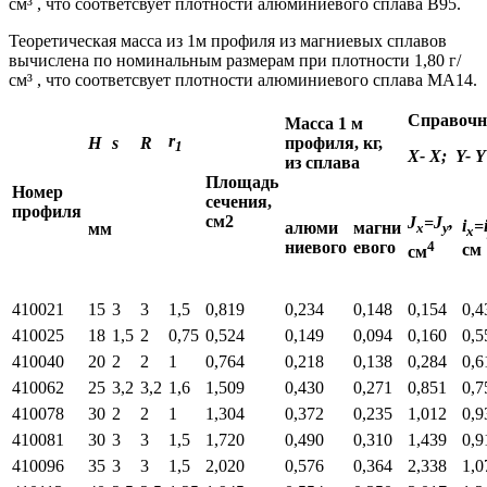
см³ , что соответсвует плотности алюминиевого сплава В95.
Теоретическая масса из 1м профиля из магниевых сплавов
вычислена по номинальным размерам при плотности 1,80 г/
см³ , что соответсвует плотности алюминиевого сплава МА14.
Справочн
Масса 1 м
r
H
s
R
профиля, кг,
1
Х- Х; Y- Y
из сплава
Площадь
Номер
сечения,
профиля
см2
J
=J
,
i
=
алюми
магни
мм
x
y
x
4
ниевого
евого
см
см
410021
15
3
3
1,5
0,819
0,234
0,148
0,154
0,4
410025
18
1,5
2
0,75
0,524
0,149
0,094
0,160
0,5
410040
20
2
2
1
0,764
0,218
0,138
0,284
0,6
410062
25
3,2
3,2
1,6
1,509
0,430
0,271
0,851
0,7
410078
30
2
2
1
1,304
0,372
0,235
1,012
0,9
410081
30
3
3
1,5
1,720
0,490
0,310
1,439
0,9
410096
35
3
3
1,5
2,020
0,576
0,364
2,338
1,0