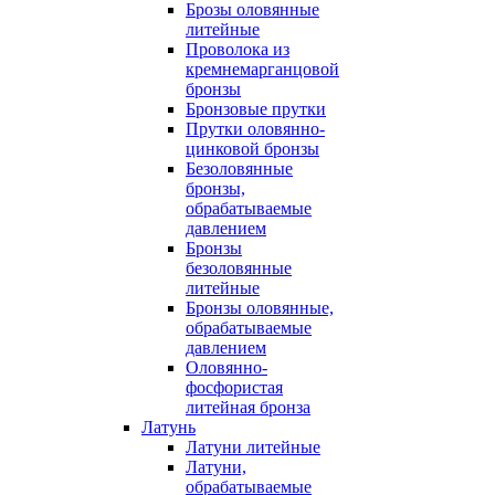
Брозы оловянные
литейные
Проволока из
кремнемарганцовой
бронзы
Бронзовые прутки
Прутки оловянно-
цинковой бронзы
Безоловянные
бронзы,
обрабатываемые
давлением
Бронзы
безоловянные
литейные
Бронзы оловянные,
обрабатываемые
давлением
Оловянно-
фосфористая
литейная бронза
Латунь
Латуни литейные
Латуни,
обрабатываемые