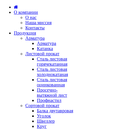
О компании
О нас
Наша миссия
Контакты
Продукция
Арматура
Арматура
Катанка
Листовой прокат
Сталь листовая
горячекатанная
Сталь листовая
холоднокатаная
Сталь листовая
оцинкованная
Просечно-
вытяжной лист
Профнастил
Сортовой прокат
Балка двутавровая
Уголок
Швеллер
Круг