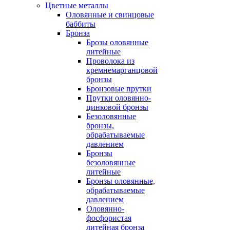
Цветные металлы
Оловянные и свинцовые
баббиты
Бронза
Брозы оловянные
литейные
Проволока из
кремнемарганцовой
бронзы
Бронзовые прутки
Прутки оловянно-
цинковой бронзы
Безоловянные
бронзы,
обрабатываемые
давлением
Бронзы
безоловянные
литейные
Бронзы оловянные,
обрабатываемые
давлением
Оловянно-
фосфористая
литейная бронза