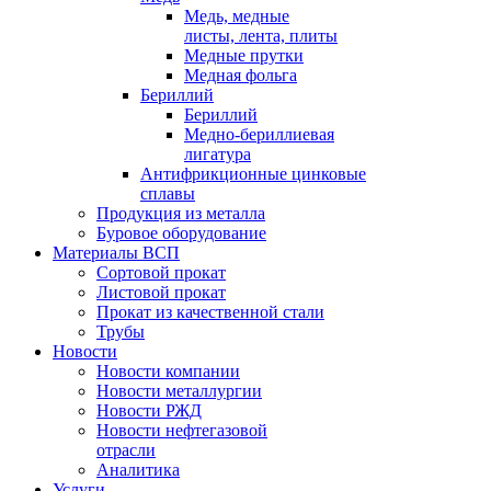
Медь, медные
листы, лента, плиты
Медные прутки
Медная фольга
Бериллий
Бериллий
Медно-бериллиевая
лигатура
Антифрикционные цинковые
сплавы
Продукция из металла
Буровое оборудование
Материалы ВСП
Сортовой прокат
Листовой прокат
Прокат из качественной стали
Трубы
Новости
Новости компании
Новости металлургии
Новости РЖД
Новости нефтегазовой
отрасли
Аналитика
Услуги