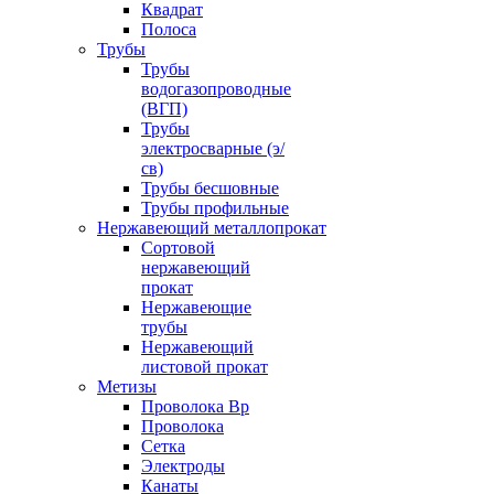
Квадрат
Полоса
Трубы
Трубы
водогазопроводные
(ВГП)
Трубы
электросварные (э/
св)
Трубы бесшовные
Трубы профильные
Нержавеющий металлопрокат
Сортовой
нержавеющий
прокат
Нержавеющие
трубы
Нержавеющий
листовой прокат
Метизы
Проволока Вр
Проволока
Сетка
Электроды
Канаты