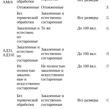
обработки
АМг6
Отожженные
Отожженные
3
Без
Закаленные и
термической
естественно
Все размеры
1
обработки
состаренные
Закаленные и
То же
До 100 вкл.
1
естествен-
но
состаренные
Закаленные и
Закаленные и
АД31,
естествен-
естественно
До 100 вкл.
1
АД31Е
но
состаренные
состаренные
Не
Не полностью
До 100 вкл.
1
полностью
закаленные и
закален-
искусственно
ные и
состаренные
искусственно
состаренные
Без
Закаленные и
термической
естественно
Все размеры
1
обработки
состаренные