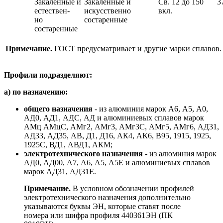
Закаленные и
Закаленные и
Св. 12 до 150
3
естествен-
искусственно
вкл.
но
состаренные
состаренные
Примечание.
ГОСТ предусматривает и другие марки сплавов.
Профили подразделяют:
а) по назначению:
общего назначения
- из алюминия марок А6, А5, А0,
АД0, АД1, АДС, АД и алюминиевых сплавов марок
АМц АМцС, АМг2, АМг3, АМг3С, АМг5, АМг6, АД31,
АД33, АД35, АВ, Д1, Д16, АК4, АК6, В95, 1915, 1925,
1925С, ВД1, АВД1, АКМ;
электротехнического назначения
- из алюминия марок
АД0, АД00, А7, А6, А5, А5Е и алюминиевых сплавов
марок АД31, АД31Е.
Примечание.
В условном обозначении профилей
электротехнического назначения дополнительно
указываются буквы ЭН, которые ставят после
номера или шифра профиля 440361ЭН (ПК