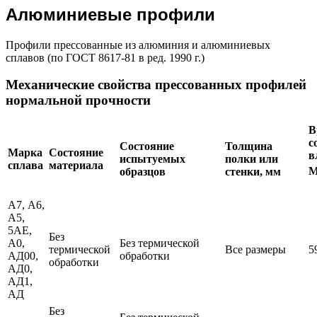
Алюминиевые профили
Профили прессованные из алюминия и алюминиевых
сплавов (по ГОСТ 8617-81 в ред. 1990 г.)
Механические свойства прессованных профилей
нормальной прочности
В
с
Состояние
Толщина
Марка
Состояние
в
испытуемых
полки или
сплава
материала
М
образцов
стенки, мм
А7, А6,
А5,
5АЕ,
Без
А0,
Без термической
термической
Все размеры
5
АД00,
обработки
обработки
АД0,
АД1,
АД
Без