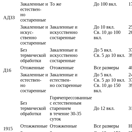
Закаленные и
То же
До 100 вкл.
1
естествен-
но
АДЗЗ
состаренные
Закаленные и
Закаленные и
До 10 вкл.
2
искус-
искусственно
Св. 10 до 100
2
ственно
состаренные
вкл.
состаренные
Без
Закаленные и
До 5 вкл.
3
термической
искусственно
Св. 5 до 10 вкл.
3
обработки
состаренные
Отоженные
Отоженные
Все размеры
4
Д16
Закаленные и
Закаленные и
До 5 вкл.
2
естествен-
естествен-
Св. 5 до 10 вкл.
3
но
но состаренные
Св. 10 до 150
3
состаренные
вкл.
Горячепрессованные
Без
с естественным
термической
старением
До 12 вкл.
3
обработки
в течение 30-35
суток
Отожженные
Отожженные
Все размеры
Н
1915