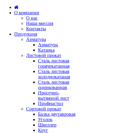
О компании
О нас
Наша миссия
Контакты
Продукция
Арматура
Арматура
Катанка
Листовой прокат
Сталь листовая
горячекатанная
Сталь листовая
холоднокатаная
Сталь листовая
оцинкованная
Просечно-
вытяжной лист
Профнастил
Сортовой прокат
Балка двутавровая
Уголок
Швеллер
Круг