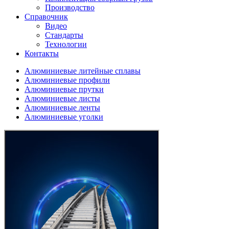
Производство
Справочник
Видео
Стандарты
Технологии
Контакты
Алюминиевые литейные сплавы
Алюминиевые профили
Алюминиевые прутки
Алюминиевые листы
Алюминиевые ленты
Алюминиевые уголки