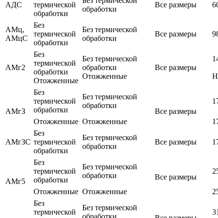
Без термической
АДС
термической
Все размеры
6
обработки
обработки
Без
АМц,
Без термической
термической
Все размеры
9
АМцС
обработки
обработки
Без
Без термической
1
термической
АМг2
обработки
Все размеры
обработки
Отожженные
Н
Отожженные
Без
Без термической
термической
1
обработки
обработки
АМгЗ
Все размеры
Отожженные
Отожженные
1
Без
Без термической
АМгЗС
термической
Все размеры
1
обработки
обработки
Без
Без термической
термической
2
обработки
Все размеры
обработки
АМг5
Отожженные
Отожженные
2
Без
Без термической
термической
3
обработки
Все размеры