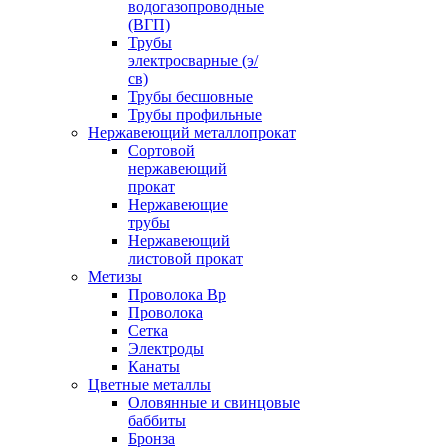
водогазопроводные
(ВГП)
Трубы
электросварные (э/
св)
Трубы бесшовные
Трубы профильные
Нержавеющий металлопрокат
Сортовой
нержавеющий
прокат
Нержавеющие
трубы
Нержавеющий
листовой прокат
Метизы
Проволока Вр
Проволока
Сетка
Электроды
Канаты
Цветные металлы
Оловянные и свинцовые
баббиты
Бронза