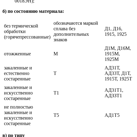
0018ЭН);
б) по состоянию материала:
обозначаются маркой
без термической
сплава без
Д1, Д16,
обработки
дополнительных
1915, 1925
(горячепрессованные)
знаков
Д1М, Д16М,
отожженные
М
1915М,
1925М
закаленные и
АД31Т,
естественно
Т
АД33Т, Д1Т,
состаренные
1915Т, 1925Т
закаленные и
АД31Т1,
искусственно
Т1
АДЗЗТ1
состаренные
не полностью
закаленные и
Т5
АД1Т5
искусственно
состаренные
в) по типу