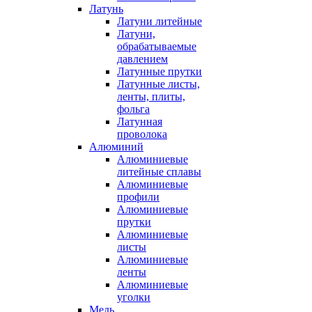
Латунь
Латуни литейные
Латуни,
обрабатываемые
давлением
Латунные прутки
Латунные листы,
ленты, плиты,
фольга
Латунная
проволока
Алюминий
Алюминиевые
литейные сплавы
Алюминиевые
профили
Алюминиевые
прутки
Алюминиевые
листы
Алюминиевые
ленты
Алюминиевые
уголки
Медь