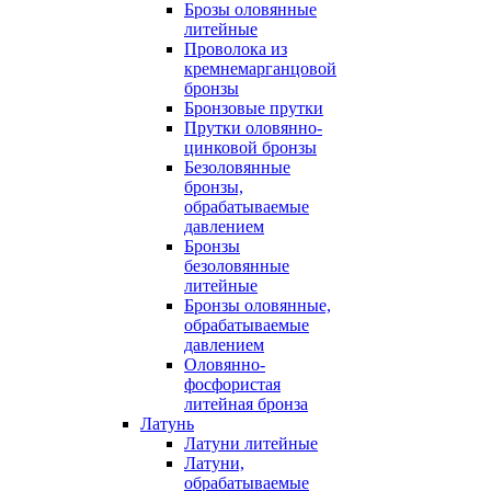
Брозы оловянные
литейные
Проволока из
кремнемарганцовой
бронзы
Бронзовые прутки
Прутки оловянно-
цинковой бронзы
Безоловянные
бронзы,
обрабатываемые
давлением
Бронзы
безоловянные
литейные
Бронзы оловянные,
обрабатываемые
давлением
Оловянно-
фосфористая
литейная бронза
Латунь
Латуни литейные
Латуни,
обрабатываемые