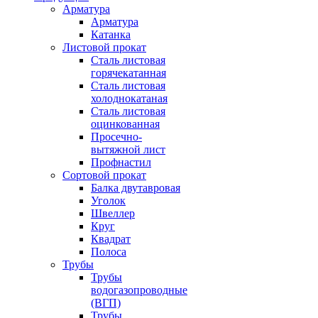
Арматура
Арматура
Катанка
Листовой прокат
Сталь листовая
горячекатанная
Сталь листовая
холоднокатаная
Сталь листовая
оцинкованная
Просечно-
вытяжной лист
Профнастил
Сортовой прокат
Балка двутавровая
Уголок
Швеллер
Круг
Квадрат
Полоса
Трубы
Трубы
водогазопроводные
(ВГП)
Трубы