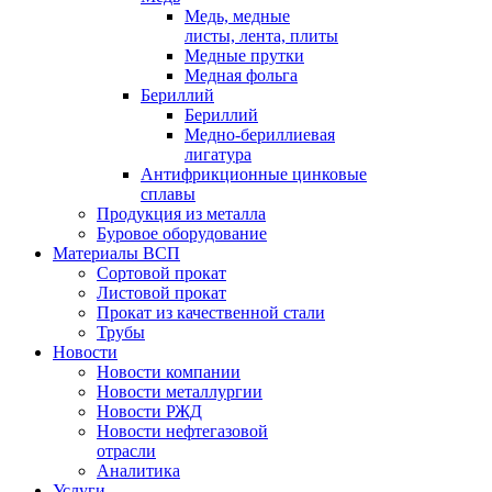
Медь, медные
листы, лента, плиты
Медные прутки
Медная фольга
Бериллий
Бериллий
Медно-бериллиевая
лигатура
Антифрикционные цинковые
сплавы
Продукция из металла
Буровое оборудование
Материалы ВСП
Сортовой прокат
Листовой прокат
Прокат из качественной стали
Трубы
Новости
Новости компании
Новости металлургии
Новости РЖД
Новости нефтегазовой
отрасли
Аналитика
Услуги