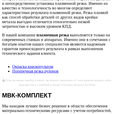
и непосредственно установка плазменной резки. Именно их
качество и технологичность во многом определяют
характеристики результата плазменной резки. Резка плазмой
как способ обработки деталей от других видов кройки
металла выгодно отличается относительно низкой
затратностью и высоким уровнем КПД.
В нашей компании
плазменная резка
выполняется только на
современных станках и аппаратах. Именно они в сочетании с
богатым опытом наших специалистов являются надежным
гарантом превосходного результата в рамках выполнения
технического задания клиента.
Окраска краскопультом
Поперечная резка рулонов
Если вы нашли ошибку в тексте, вы можете уведомить об этом администрацию сайта,
выделив текст с ошибкой и нажав сочетание кнопок Ctrl+Enter
МВК-КОМПЛЕКТ
Мы находим лучшее бизнес решение в области обеспечения
материально-техническими ресурсами с учетом потребностей,