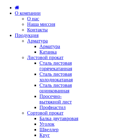
О компании
О нас
Наша миссия
Контакты
Продукция
Арматура
Арматура
Катанка
Листовой прокат
Сталь листовая
горячекатанная
Сталь листовая
холоднокатаная
Сталь листовая
оцинкованная
Просечно-
вытяжной лист
Профнастил
Сортовой прокат
Балка двутавровая
Уголок
Швеллер
Круг