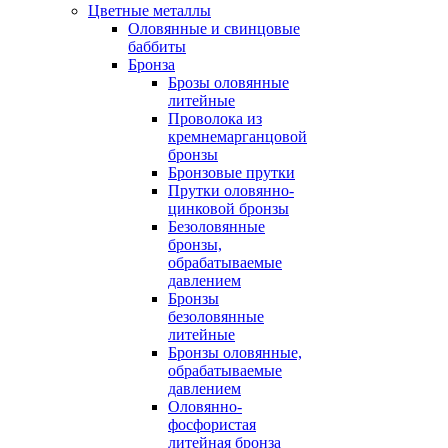
Цветные металлы
Оловянные и свинцовые
баббиты
Бронза
Брозы оловянные
литейные
Проволока из
кремнемарганцовой
бронзы
Бронзовые прутки
Прутки оловянно-
цинковой бронзы
Безоловянные
бронзы,
обрабатываемые
давлением
Бронзы
безоловянные
литейные
Бронзы оловянные,
обрабатываемые
давлением
Оловянно-
фосфористая
литейная бронза