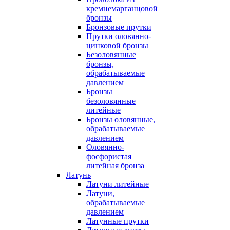
кремнемарганцовой
бронзы
Бронзовые прутки
Прутки оловянно-
цинковой бронзы
Безоловянные
бронзы,
обрабатываемые
давлением
Бронзы
безоловянные
литейные
Бронзы оловянные,
обрабатываемые
давлением
Оловянно-
фосфористая
литейная бронза
Латунь
Латуни литейные
Латуни,
обрабатываемые
давлением
Латунные прутки