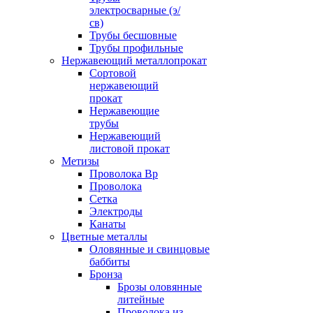
электросварные (э/
св)
Трубы бесшовные
Трубы профильные
Нержавеющий металлопрокат
Сортовой
нержавеющий
прокат
Нержавеющие
трубы
Нержавеющий
листовой прокат
Метизы
Проволока Вр
Проволока
Сетка
Электроды
Канаты
Цветные металлы
Оловянные и свинцовые
баббиты
Бронза
Брозы оловянные
литейные
Проволока из