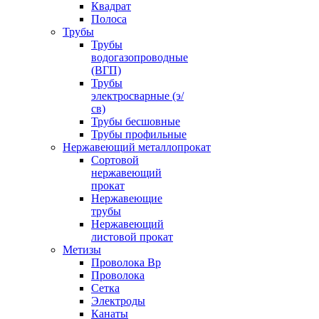
Квадрат
Полоса
Трубы
Трубы
водогазопроводные
(ВГП)
Трубы
электросварные (э/
св)
Трубы бесшовные
Трубы профильные
Нержавеющий металлопрокат
Сортовой
нержавеющий
прокат
Нержавеющие
трубы
Нержавеющий
листовой прокат
Метизы
Проволока Вр
Проволока
Сетка
Электроды
Канаты