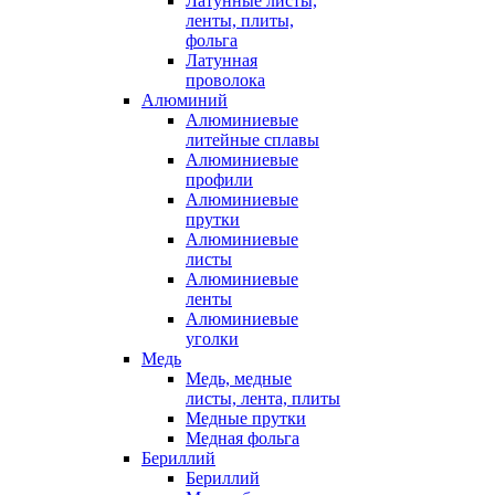
Латунные листы,
ленты, плиты,
фольга
Латунная
проволока
Алюминий
Алюминиевые
литейные сплавы
Алюминиевые
профили
Алюминиевые
прутки
Алюминиевые
листы
Алюминиевые
ленты
Алюминиевые
уголки
Медь
Медь, медные
листы, лента, плиты
Медные прутки
Медная фольга
Бериллий
Бериллий